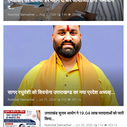
एमडीडीए की योजना: हर महीने दो बार आयोजित होगा ‘समाधान
द...
Nainital Samachar ...
Aug 2, 2026
134
260.6k
सागर रघुवंशी को शिवसेना उत्तराखण्ड का नया प्रदेश अध्यक्...
Nainital Samachar ...
Jul 31, 2026
103
347.1k
उत्तराखंड चुनाव आयोग ने 19.04 लाख मतदाताओं को जारी
किया...
Nainital Samachar ...
Jul 29, 2026
110
433.1k