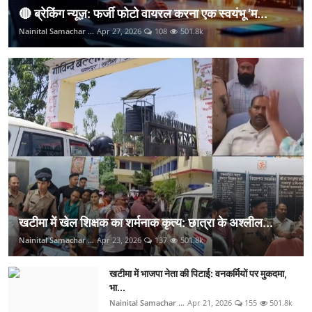
🔴 ब्रेकिंग न्यूज़: फर्जी फोटो वायरल करना एक स्वयंभू ‘म...
Nainital Samachar ...
Apr 27, 2026
108
501.8k
खटीमा में खेल शिक्षक का शर्मनाक कृत्य: छात्रा के अश्लील...
Nainital Samachar ...
Apr 23, 2026
137
501.8k
खटीमा में भाजपा नेता की पिटाई: वनकर्मियों पर मुकदमा,
भा...
Nainital Samachar ...
Apr 21, 2026
155
501.8k