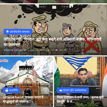
मुख्यमंत्री धामी ने शहरी विकास की नई योजनाओं का ऐलान और लोकार्पण किया
पटेलनगर पुलिस की तत्परता से संवेदनशील स्थिति पर नियंत्रण
UKSSSC पेपर लीक प्रकरण में CBI जांच से सियासी भूचाल, त्रिवेंद्र रावत पर उमेश कुमार का तंज
उत्तराखंड में UKSSSC पेपर लीक: CBI जांच पर राजनीतिक बवाल, त्रिवेंद्र रावत की संवेदनशीलता या अदावत?
THDC इंडिया लिमिटेड को स्वच्छता पखवाड़ा 2025 के दौरान उत्कृष्ट पहलों के लिए सम्मानित किया गया
🌍 अंतर्राष्ट्रीय समाचार
उत्तरकाशी: पत्रकार राजीव प्रताप का शव जोशियाड़ा बैराज से बरामद, रहस्यमयी मौत पर कई सवाल खड़े
विजिलेंस नहीं, 'विघटन': झूठे केस बनाने वाले अधिकारी बेखौफ, शासनादेशों
का उल्लंघन!
विजिलेंस नहीं, 'विघटन': झूठे केस बनाने वाले अधिकारी बेखौफ, शासनादेशों का उल्लंघन!
Nainital Samachar ...
Oct 26, 2025
117
501.8k
Uttarakhand: चारधाम यात्रा में श्रद्धालुओं की संख्या ने तोड़े पिछले सारे रिकॉर्ड
🗳️ राजनीति
💼 व्यापार और अर्थव्यवस्था
Uttarakhand: चारधाम यात्रा में
जिला प्रशासन ने कसी कमर, ‘‘ड्रग्स फ्री
श्रद्धालुओं की संख्या न...
देवभूमि’’ के सं...