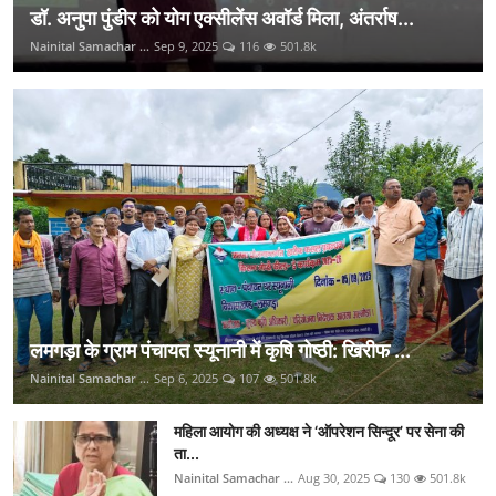
डॉ. अनुपा पुंडीर को योग एक्सीलेंस अवॉर्ड मिला, अंतर्राष...
Nainital Samachar ...
Sep 9, 2025
116
501.8k
लमगड़ा के ग्राम पंचायत स्यूनानी में कृषि गोष्ठी: खिरीफ ...
Nainital Samachar ...
Sep 6, 2025
107
501.8k
महिला आयोग की अध्यक्ष ने ‘ऑपरेशन सिन्दूर’ पर सेना की
ता...
Nainital Samachar ...
Aug 30, 2025
130
501.8k