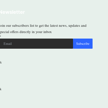
Newsletter
Join our subscribers list to get the latest news, updates and
special offers directly in your inbox
k
Subscribe
8k
8k