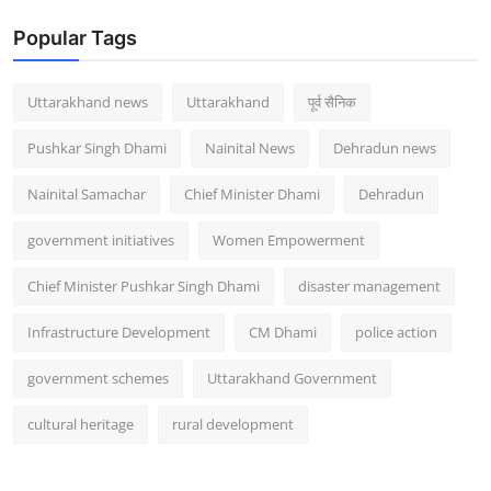
Popular Tags
Uttarakhand news
Uttarakhand
पूर्व सैनिक
Pushkar Singh Dhami
Nainital News
Dehradun news
Nainital Samachar
Chief Minister Dhami
Dehradun
government initiatives
Women Empowerment
Chief Minister Pushkar Singh Dhami
disaster management
Infrastructure Development
CM Dhami
police action
government schemes
Uttarakhand Government
cultural heritage
rural development