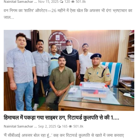
Nainital Samachar ...
Nov 15, 2025
120
501.8k
वन निगम का ‘शातिर’ ऑपरेटर—26 महीने में ऐसा खेल कि अफसर भी दंग! भ्रष्टाचार का
जाल...
हिमाचल में पकड़ा गया साइबर ठग, रिटायर्ड कुलपति से की 1....
Nainital Samachar ...
Sep 2, 2025
165
501.8k
‘मैं सीबीआई अफसर बोल रहा हूं..’ कह कर रिटायर्ड कुलपति से खाते में जमा करवाए