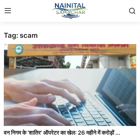
Tag: scam
Login
Register
Home
🏔️ स्थानीय समाचार
🗳️ राजनीति
🏞️ पर्यटन और संस्कृति
🌍 अंतर्राष्ट्रीय समाचार
💼 व्यापार और अर्थव्यवस्था
वन निगम के ‘शातिर’ ऑपरेटर का खेल: 26 महीने में करोड़ों ...