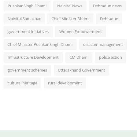
Pushkar Singh Dhami
Nainital News
Dehradun news
Nainital Samachar
Chief Minister Dhami
Dehradun
government initiatives
Women Empowerment
Chief Minister Pushkar Singh Dhami
disaster management
Infrastructure Development
CM Dhami
police action
government schemes
Uttarakhand Government
cultural heritage
rural development