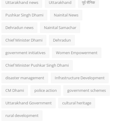
Uttarakhand news
Uttarakhand
पूर्व सैनिक
Pushkar Singh Dhami
Nainital News
Dehradun news
Nainital Samachar
Chief Minister Dhami
Dehradun
government initiatives
Women Empowerment
Chief Minister Pushkar Singh Dhami
disaster management
Infrastructure Development
CM Dhami
police action
government schemes
Uttarakhand Government
cultural heritage
rural development