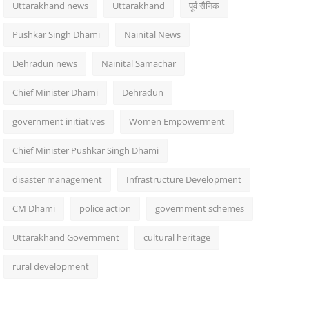
Uttarakhand news
Uttarakhand
पूर्व सैनिक
Pushkar Singh Dhami
Nainital News
Dehradun news
Nainital Samachar
Chief Minister Dhami
Dehradun
government initiatives
Women Empowerment
Chief Minister Pushkar Singh Dhami
disaster management
Infrastructure Development
CM Dhami
police action
government schemes
Uttarakhand Government
cultural heritage
rural development