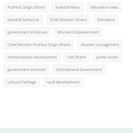
Pushkar Singh Dhami
Nainital News
Dehradun news
Nainital Samachar
Chief Minister Dhami
Dehradun
government initiatives
Women Empowerment
Chief Minister Pushkar Singh Dhami
disaster management
Infrastructure Development
CM Dhami
police action
government schemes
Uttarakhand Government
cultural heritage
rural development