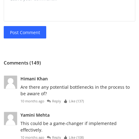
Post Comment
Comments (149)
Himani Khan
Are there any potential bottlenecks in the process to
be aware of?
10 months ago
Reply
Like (
137
)
Yamini Mehta
This could be a game-changer if implemented
effectively.
10 months ago
Reply
Like (
108
)