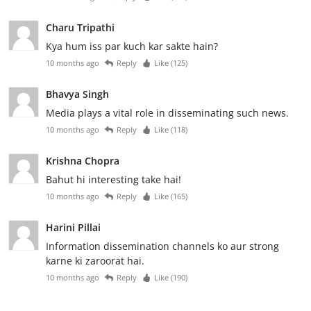
Charu Tripathi
Kya hum iss par kuch kar sakte hain?
10 months ago
Reply
Like (
125
)
Bhavya Singh
Media plays a vital role in disseminating such news.
10 months ago
Reply
Like (
118
)
Krishna Chopra
Bahut hi interesting take hai!
10 months ago
Reply
Like (
165
)
Harini Pillai
Information dissemination channels ko aur strong
karne ki zaroorat hai.
10 months ago
Reply
Like (
190
)