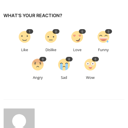
WHAT'S YOUR REACTION?
1
0
0
0
Like
Dislike
Love
Funny
0
0
0
Angry
Sad
Wow