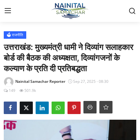
Login
Register
🗳️ राजनीति
उत्तराखंड: मुख्यमंत्री धामी ने दिव्यांग सलाहकार
Home
बोर्ड की बैठक की अध्यक्षता, दिव्यांगजनों के
कल्याण के प्रति दी प्रतिबद्धता
🏔️ स्थानीय समाचार
Nainital Samachar Reporter
Sep 27, 2025 - 08:30
🗳️ राजनीति
149
501.9k
🏞️ पर्यटन और संस्कृति
🌍 अंतर्राष्ट्रीय समाचार
💼 व्यापार और अर्थव्यवस्था