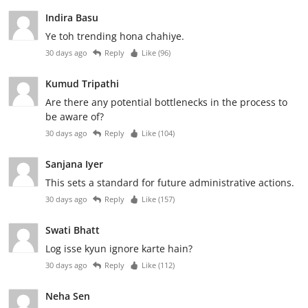
Indira Basu
Ye toh trending hona chahiye.
30 days ago
Reply
Like (
96
)
Kumud Tripathi
Are there any potential bottlenecks in the process to
be aware of?
30 days ago
Reply
Like (
104
)
Sanjana Iyer
This sets a standard for future administrative actions.
30 days ago
Reply
Like (
157
)
Swati Bhatt
Log isse kyun ignore karte hain?
30 days ago
Reply
Like (
112
)
Neha Sen