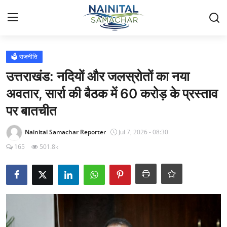
Login
Register
🗳️ राजनीति
उत्तराखंड: नदियों और जलस्रोतों का नया
Home
अवतार, सार्रा की बैठक में 60 करोड़ के प्रस्ताव
पर बातचीत
🏔️ स्थानीय समाचार
Nainital Samachar Reporter
Jul 7, 2026 - 08:30
🗳️ राजनीति
165
501.8k
🏞️ पर्यटन और संस्कृति
🌍 अंतर्राष्ट्रीय समाचार
💼 व्यापार और अर्थव्यवस्था