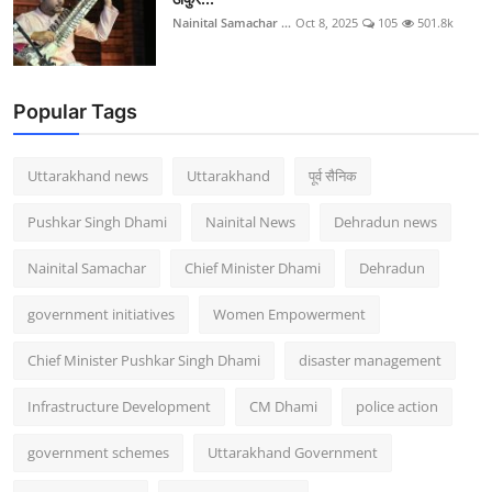
Nainital Samachar ...
Oct 8, 2025
105
501.8k
Popular Tags
Uttarakhand news
Uttarakhand
पूर्व सैनिक
Pushkar Singh Dhami
Nainital News
Dehradun news
Nainital Samachar
Chief Minister Dhami
Dehradun
government initiatives
Women Empowerment
Chief Minister Pushkar Singh Dhami
disaster management
Infrastructure Development
CM Dhami
police action
government schemes
Uttarakhand Government