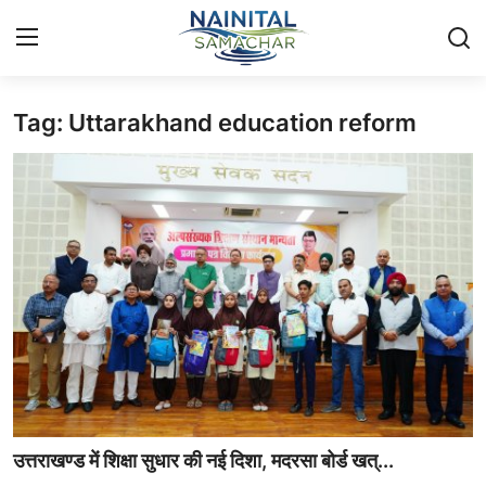
Tag: Uttarakhand education reform
Login
Register
Home
🏔️ स्थानीय समाचार
🗳️ राजनीति
🏞️ पर्यटन और संस्कृति
🌍 अंतर्राष्ट्रीय समाचार
💼 व्यापार और अर्थव्यवस्था
उत्तराखण्ड में शिक्षा सुधार की नई दिशा, मदरसा बोर्ड खत्...