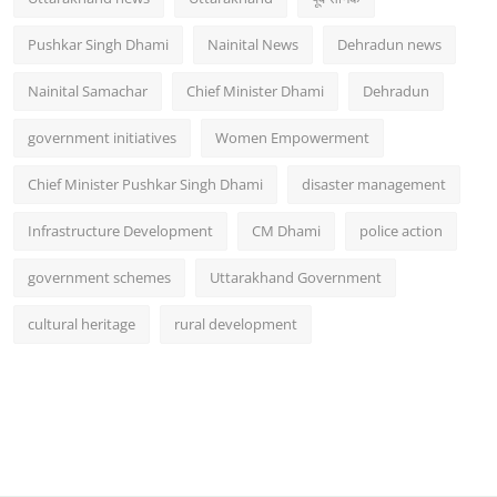
Pushkar Singh Dhami
Nainital News
Dehradun news
Nainital Samachar
Chief Minister Dhami
Dehradun
government initiatives
Women Empowerment
Chief Minister Pushkar Singh Dhami
disaster management
Infrastructure Development
CM Dhami
police action
government schemes
Uttarakhand Government
cultural heritage
rural development