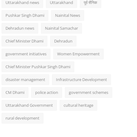
Uttarakhand news
Uttarakhand
पूर्व सैनिक
Pushkar Singh Dhami
Nainital News
Dehradun news
Nainital Samachar
Chief Minister Dhami
Dehradun
government initiatives
Women Empowerment
Chief Minister Pushkar Singh Dhami
disaster management
Infrastructure Development
CM Dhami
police action
government schemes
Uttarakhand Government
cultural heritage
rural development