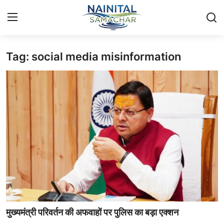
Tag: social media misinformation
Login
Register
Home
🏔️ स्थानीय समाचार
🗳️ राजनीति
🏞️ पर्यटन और संस्कृति
🌍 अंतर्राष्ट्रीय समाचार
💼 व्यापार और अर्थव्यवस्था
मुख्यमंत्री परिवर्तन की अफवाहों पर पुलिस का बड़ा एक्शन