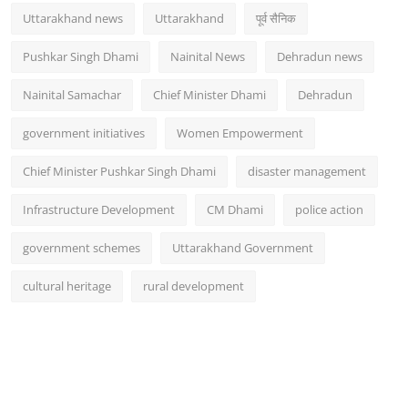
Uttarakhand news
Uttarakhand
पूर्व सैनिक
Pushkar Singh Dhami
Nainital News
Dehradun news
Nainital Samachar
Chief Minister Dhami
Dehradun
government initiatives
Women Empowerment
Chief Minister Pushkar Singh Dhami
disaster management
Infrastructure Development
CM Dhami
police action
government schemes
Uttarakhand Government
cultural heritage
rural development