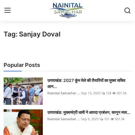
Tag: Sanjay Doval
Login
Register
Home
Popular Posts
🏔️ स्थानीय समाचार
🗳️ राजनीति
उत्तराखंड: 2027 कुंभ मेले की तैयारियों का मुख्य सचिव
आन...
Nainital Samachar ...
Sep 13, 2025
128
501.9k
🏞️ पर्यटन और संस्कृति
🌍 अंतर्राष्ट्रीय समाचार
उत्तराखंड: मुख्यमंत्री धामी ने आपदा प्रबंधन, कानून व्यव...
Nainital Samachar ...
Sep 9, 2025
101
501.9k
💼 व्यापार और अर्थव्यवस्था