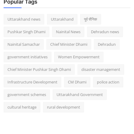
Popular Tags
Uttarakhand news
Uttarakhand
पूर्व सैनिक
Pushkar Singh Dhami
Nainital News
Dehradun news
Nainital Samachar
Chief Minister Dhami
Dehradun
government initiatives
Women Empowerment
Chief Minister Pushkar Singh Dhami
disaster management
Infrastructure Development
CM Dhami
police action
government schemes
Uttarakhand Government
cultural heritage
rural development