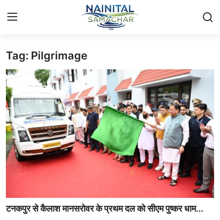
Tag: Pilgrimage
Login
Register
Home
🏔️ स्थानीय समाचार
🗳️ राजनीति
🏞️ पर्यटन और संस्कृति
🌍 अंतर्राष्ट्रीय समाचार
💼 व्यापार और अर्थव्यवस्था
टनकपुर से कैलाश मानसरोवर के प्रथम दल को सीएम पुष्कर धाम...