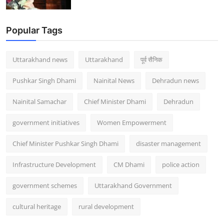
Popular Tags
Uttarakhand news
Uttarakhand
पूर्व सैनिक
Pushkar Singh Dhami
Nainital News
Dehradun news
Nainital Samachar
Chief Minister Dhami
Dehradun
government initiatives
Women Empowerment
Chief Minister Pushkar Singh Dhami
disaster management
Infrastructure Development
CM Dhami
police action
government schemes
Uttarakhand Government
cultural heritage
rural development