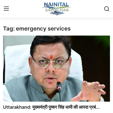
Tag: emergency services
Login
Register
Home
🏔️ स्थानीय समाचार
🗳️ राजनीति
🏞️ पर्यटन और संस्कृति
🌍 अंतर्राष्ट्रीय समाचार
💼 व्यापार और अर्थव्यवस्था
Uttarakhand: मुख्यमंत्री पुष्कर सिंह धामी की आपदा प्रबं...