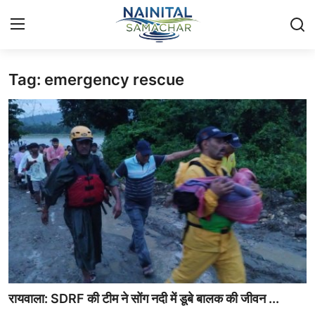
Tag: emergency rescue
Login
Register
Home
🏔️ स्थानीय समाचार
🗳️ राजनीति
🏞️ पर्यटन और संस्कृति
🌍 अंतर्राष्ट्रीय समाचार
💼 व्यापार और अर्थव्यवस्था
रायवाला: SDRF की टीम ने सोंग नदी में डूबे बालक की जीवन ...