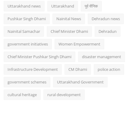
Uttarakhand news
Uttarakhand
पूर्व सैनिक
Pushkar Singh Dhami
Nainital News
Dehradun news
Nainital Samachar
Chief Minister Dhami
Dehradun
government initiatives
Women Empowerment
Chief Minister Pushkar Singh Dhami
disaster management
Infrastructure Development
CM Dhami
police action
government schemes
Uttarakhand Government
cultural heritage
rural development