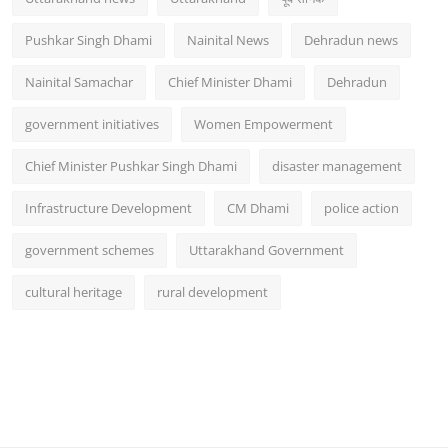
Pushkar Singh Dhami
Nainital News
Dehradun news
Nainital Samachar
Chief Minister Dhami
Dehradun
government initiatives
Women Empowerment
Chief Minister Pushkar Singh Dhami
disaster management
Infrastructure Development
CM Dhami
police action
government schemes
Uttarakhand Government
cultural heritage
rural development