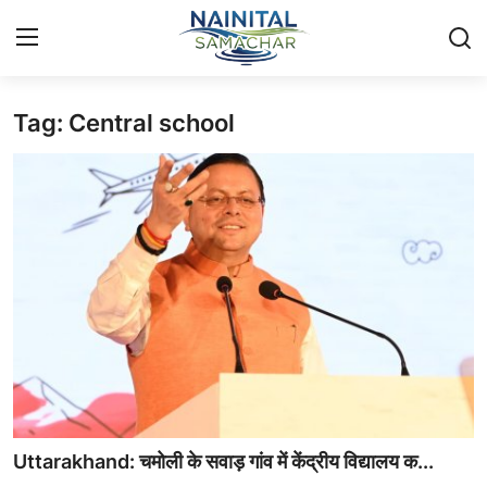
Tag: Central school
Login
Register
Home
🏔️ स्थानीय समाचार
🗳️ राजनीति
🏞️ पर्यटन और संस्कृति
🌍 अंतर्राष्ट्रीय समाचार
💼 व्यापार और अर्थव्यवस्था
Uttarakhand: चमोली के सवाड़ गांव में केंद्रीय विद्यालय क...