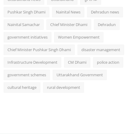
Pushkar Singh Dhami
Nainital News
Dehradun news
Nainital Samachar
Chief Minister Dhami
Dehradun
government initiatives
Women Empowerment
Chief Minister Pushkar Singh Dhami
disaster management
Infrastructure Development
CM Dhami
police action
government schemes
Uttarakhand Government
cultural heritage
rural development