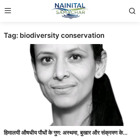
Tag: biodiversity conservation
Login
Register
Home
🏔️ स्थानीय समाचार
🗳️ राजनीति
🏞️ पर्यटन और संस्कृति
🌍 अंतर्राष्ट्रीय समाचार
💼 व्यापार और अर्थव्यवस्था
हिमालयी औषधीय पौधों के गुण: अस्थमा, बुखार और संक्रमण के...