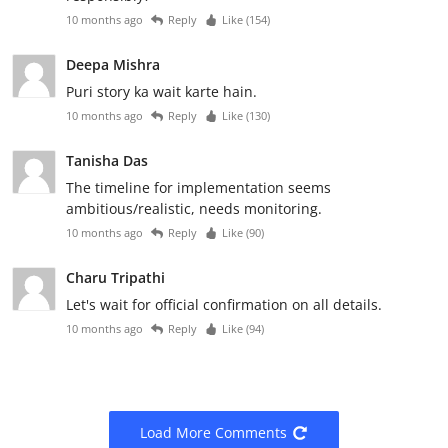
10 months ago
Reply
Like (
154
)
Deepa Mishra
Puri story ka wait karte hain.
10 months ago
Reply
Like (
130
)
Tanisha Das
The timeline for implementation seems
ambitious/realistic, needs monitoring.
10 months ago
Reply
Like (
90
)
Charu Tripathi
Let's wait for official confirmation on all details.
10 months ago
Reply
Like (
94
)
Load More Comments