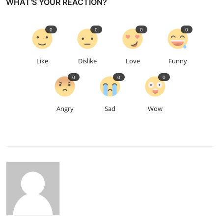
WHAT'S YOUR REACTION?
0
0
0
0
Like
Dislike
Love
Funny
0
0
0
Angry
Sad
Wow