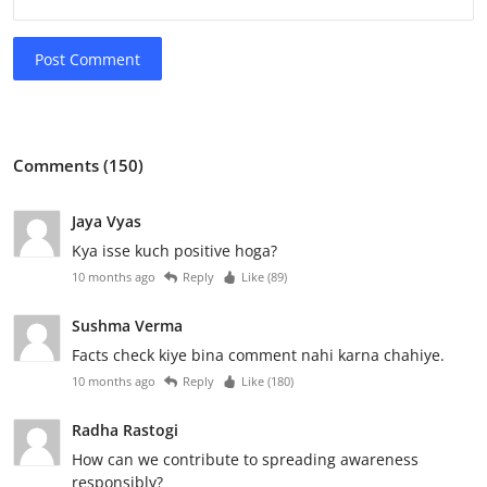
Post Comment
Comments (150)
Jaya Vyas
Kya isse kuch positive hoga?
10 months ago
Reply
Like (
89
)
Sushma Verma
Facts check kiye bina comment nahi karna chahiye.
10 months ago
Reply
Like (
180
)
Radha Rastogi
How can we contribute to spreading awareness
responsibly?