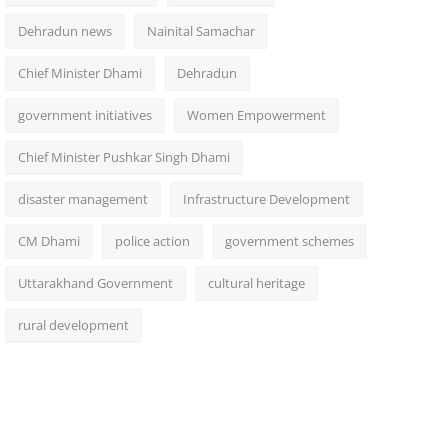
Dehradun news
Nainital Samachar
Chief Minister Dhami
Dehradun
government initiatives
Women Empowerment
Chief Minister Pushkar Singh Dhami
disaster management
Infrastructure Development
CM Dhami
police action
government schemes
Uttarakhand Government
cultural heritage
rural development