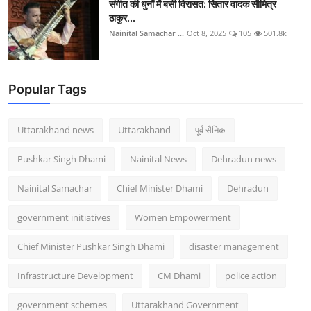
संगीत की धुनों में बसी विरासत: सितार वादक सौमित्र
ठाकुर...
Nainital Samachar ...
Oct 8, 2025
105
501.8k
Popular Tags
Uttarakhand news
Uttarakhand
पूर्व सैनिक
Pushkar Singh Dhami
Nainital News
Dehradun news
Nainital Samachar
Chief Minister Dhami
Dehradun
government initiatives
Women Empowerment
Chief Minister Pushkar Singh Dhami
disaster management
Infrastructure Development
CM Dhami
police action
government schemes
Uttarakhand Government