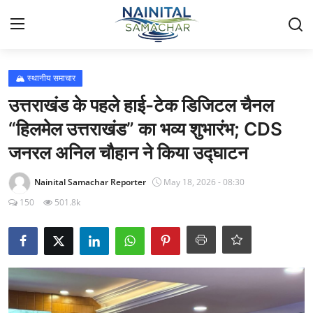
Login
Register
🏔️ स्थानीय समाचार
उत्तराखंड के पहले हाई-टेक डिजिटल चैनल
Home
“हिलमेल उत्तराखंड” का भव्य शुभारंभ; CDS
जनरल अनिल चौहान ने किया उद्घाटन
🏔️ स्थानीय समाचार
Nainital Samachar Reporter
May 18, 2026 - 08:30
🗳️ राजनीति
150
501.8k
🏞️ पर्यटन और संस्कृति
🌍 अंतर्राष्ट्रीय समाचार
💼 व्यापार और अर्थव्यवस्था