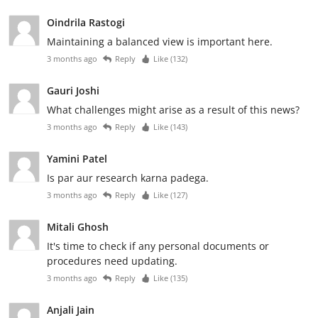
Oindrila Rastogi
Maintaining a balanced view is important here.
3 months ago
Reply
Like (
132
)
Gauri Joshi
What challenges might arise as a result of this news?
3 months ago
Reply
Like (
143
)
Yamini Patel
Is par aur research karna padega.
3 months ago
Reply
Like (
127
)
Mitali Ghosh
It's time to check if any personal documents or
procedures need updating.
3 months ago
Reply
Like (
135
)
Anjali Jain