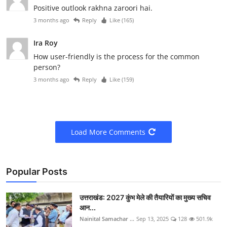
Positive outlook rakhna zaroori hai.
3 months ago
Reply
Like (
165
)
Ira Roy
How user-friendly is the process for the common
person?
3 months ago
Reply
Like (
159
)
Load More Comments
Popular Posts
उत्तराखंड: 2027 कुंभ मेले की तैयारियों का मुख्य सचिव
आन...
Nainital Samachar ...
Sep 13, 2025
128
501.9k