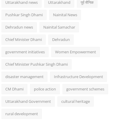
Uttarakhand news
Uttarakhand
पूर्व सैनिक
Pushkar Singh Dhami
Nainital News
Dehradun news
Nainital Samachar
Chief Minister Dhami
Dehradun
government initiatives
Women Empowerment
Chief Minister Pushkar Singh Dhami
disaster management
Infrastructure Development
CM Dhami
police action
government schemes
Uttarakhand Government
cultural heritage
rural development