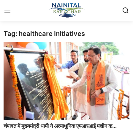
Tag: healthcare initiatives
Login
Register
Home
🏔️ स्थानीय समाचार
🗳️ राजनीति
🏞️ पर्यटन और संस्कृति
🌍 अंतर्राष्ट्रीय समाचार
💼 व्यापार और अर्थव्यवस्था
चंपावत में मुख्यमंत्री धामी ने अत्याधुनिक एमआरआई मशीन क...