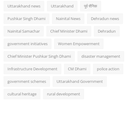
Uttarakhand news
Uttarakhand
पूर्व सैनिक
Pushkar Singh Dhami
Nainital News
Dehradun news
Nainital Samachar
Chief Minister Dhami
Dehradun
government initiatives
Women Empowerment
Chief Minister Pushkar Singh Dhami
disaster management
Infrastructure Development
CM Dhami
police action
government schemes
Uttarakhand Government
cultural heritage
rural development