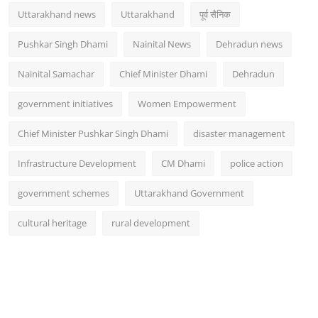
Uttarakhand news
Uttarakhand
पूर्व सैनिक
Pushkar Singh Dhami
Nainital News
Dehradun news
Nainital Samachar
Chief Minister Dhami
Dehradun
government initiatives
Women Empowerment
Chief Minister Pushkar Singh Dhami
disaster management
Infrastructure Development
CM Dhami
police action
government schemes
Uttarakhand Government
cultural heritage
rural development