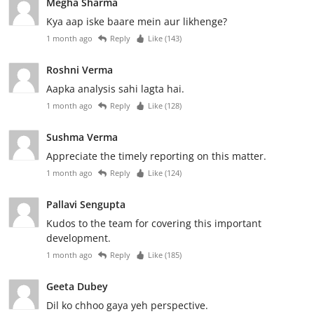
Megha Sharma
Kya aap iske baare mein aur likhenge?
1 month ago
Reply
Like (
143
)
Roshni Verma
Aapka analysis sahi lagta hai.
1 month ago
Reply
Like (
128
)
Sushma Verma
Appreciate the timely reporting on this matter.
1 month ago
Reply
Like (
124
)
Pallavi Sengupta
Kudos to the team for covering this important
development.
1 month ago
Reply
Like (
185
)
Geeta Dubey
Dil ko chhoo gaya yeh perspective.