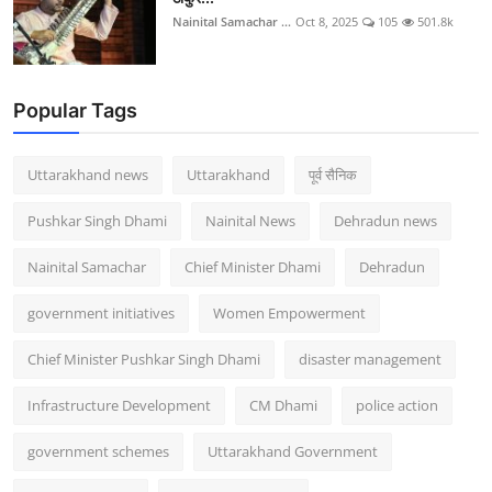
Nainital Samachar ...
Oct 8, 2025
105
501.8k
Popular Tags
Uttarakhand news
Uttarakhand
पूर्व सैनिक
Pushkar Singh Dhami
Nainital News
Dehradun news
Nainital Samachar
Chief Minister Dhami
Dehradun
government initiatives
Women Empowerment
Chief Minister Pushkar Singh Dhami
disaster management
Infrastructure Development
CM Dhami
police action
government schemes
Uttarakhand Government