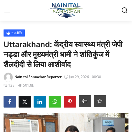
Login
Register
🗳️ राजनीति
Uttarakhand: केंद्रीय स्वास्थ्य मंत्री जेपी
Home
नड्डा और मुख्यमंत्री धामी ने शांतिकुंज में
शैलदीदी से लिया आशीर्वाद
🏔️ स्थानीय समाचार
Nainital Samachar Reporter
Jun 29, 2026 - 08:30
🗳️ राजनीति
128
501.8k
🏞️ पर्यटन और संस्कृति
🌍 अंतर्राष्ट्रीय समाचार
💼 व्यापार और अर्थव्यवस्था