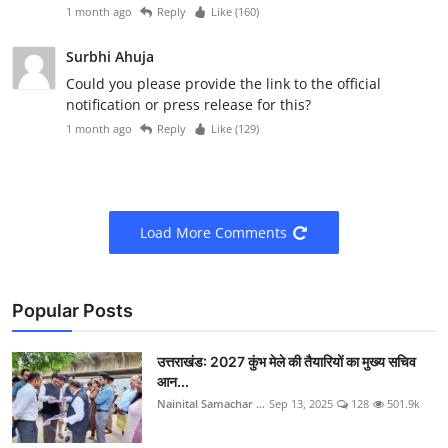
1 month ago
Reply
Like (
160
)
Surbhi Ahuja
Could you please provide the link to the official
notification or press release for this?
1 month ago
Reply
Like (
129
)
Load More Comments
Popular Posts
उत्तराखंड: 2027 कुंभ मेले की तैयारियों का मुख्य सचिव
आन...
Nainital Samachar ...
Sep 13, 2025
128
501.9k